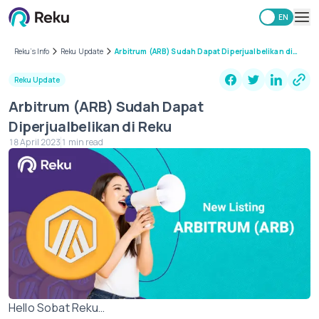
ID
EN
Investing
Reku’s Info
Reku Update
Arbitrum (ARB) Sudah Dapat Diperjualbelikan di
Reku
Market
Reku Update
Learning Hub
Arbitrum (ARB) Sudah Dapat
Security
Diperjualbelikan di Reku
Fees
18 April 2023
1 min read
Other
Download Reku Apps
Hello Sobat Reku…