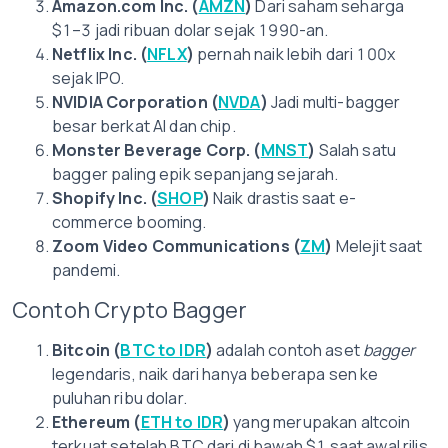
Amazon.com Inc. (
AMZN
)
Dari saham seharga
$1–3 jadi ribuan dolar sejak 1990-an.
Netflix Inc. (
NFLX
)
pernah naik lebih dari 100x
sejak IPO.
NVIDIA Corporation (
NVDA
)
Jadi multi-bagger
besar berkat AI dan chip.
Monster Beverage Corp. (
MNST
)
Salah satu
bagger paling epik sepanjang sejarah.
Shopify Inc. (
SHOP
)
Naik drastis saat e-
commerce booming.
Zoom Video Communications (
ZM
)
Melejit saat
pandemi.
Contoh Crypto Bagger
Bitcoin (
BTC to IDR
)
adalah contoh aset
bagger
legendaris, naik dari hanya beberapa sen ke
puluhan ribu dolar.
Ethereum (
ETH to IDR
)
yang merupakan altcoin
terkuat setelah BTC dari di bawah $1 saat awal rilis