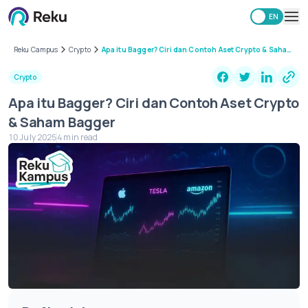
ID
EN
Investing
Reku Campus
Crypto
Apa itu Bagger? Ciri dan Contoh Aset Crypto & Saham
Bagger
Market
Crypto
Learning Hub
Apa itu Bagger? Ciri dan Contoh Aset Crypto
Security
& Saham Bagger
Fees
10 July 2025
4 min read
Other
Download Reku Apps