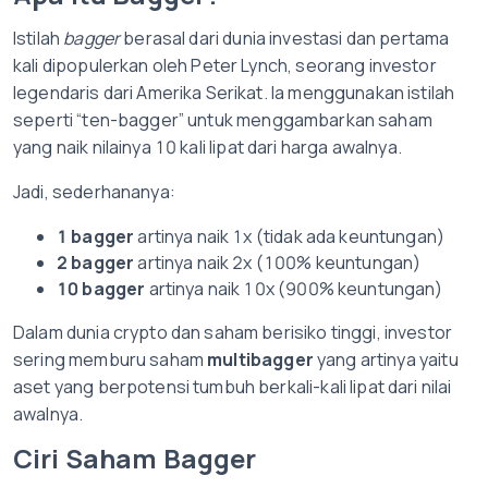
Istilah
bagger
berasal dari dunia investasi dan pertama
kali dipopulerkan oleh Peter Lynch, seorang investor
legendaris dari Amerika Serikat. Ia menggunakan istilah
seperti
“ten-bagger”
untuk menggambarkan saham
yang naik nilainya
10 kali lipat
dari harga awalnya.
Jadi, sederhananya:
1 bagger
artinya naik 1x (tidak ada keuntungan)
2 bagger
artinya naik 2x (100% keuntungan)
10 bagger
artinya naik 10x (900% keuntungan)
Dalam dunia crypto dan saham berisiko tinggi, investor
sering memburu saham
multibagger
yang artinya yaitu
aset yang berpotensi tumbuh berkali-kali lipat dari nilai
awalnya.
Ciri Saham Bagger