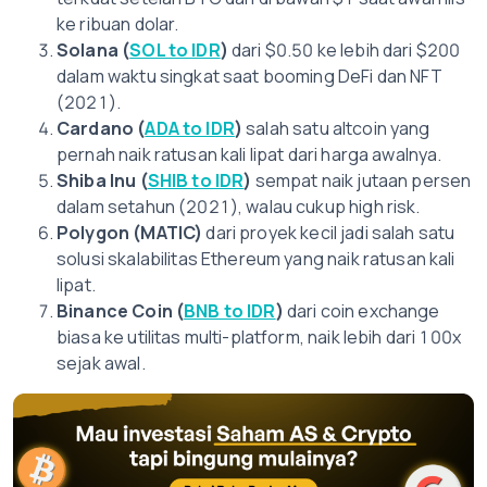
ke ribuan dolar.
Solana (
SOL to IDR
)
dari $0.50 ke lebih dari $200
dalam waktu singkat saat booming DeFi dan NFT
(2021).
Cardano (
ADA to IDR
)
salah satu altcoin yang
pernah naik ratusan kali lipat dari harga awalnya.
Shiba Inu (
SHIB to IDR
)
sempat naik jutaan persen
dalam setahun (2021), walau cukup high risk.
Polygon (MATIC)
dari proyek kecil jadi salah satu
solusi skalabilitas Ethereum yang naik ratusan kali
lipat.
Binance Coin (
BNB to IDR
)
dari coin exchange
biasa ke utilitas multi-platform, naik lebih dari 100x
sejak awal.